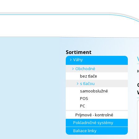
Sortiment
Váhy
Obchodné
bez tlače
s tlačou
samoobslužné
POS
PC
Príjmové - kontrolné
Pokladničné systémy
Baliace linky