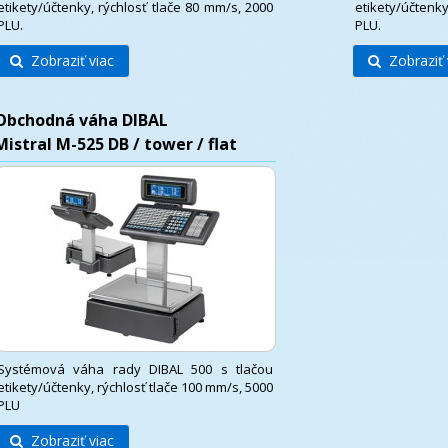
etikety/účtenky, rýchlosť tlače 80 mm/s, 2000
etikety/účtenky
PLU.
PLU.
Zobraziť viac
Zobraziť 
Obchodná váha DIBAL
Mistral M-525 DB / tower / flat
Systémová váha rady DIBAL 500 s tlačou
etikety/účtenky, rýchlosť tlače 100 mm/s, 5000
PLU
Zobraziť viac